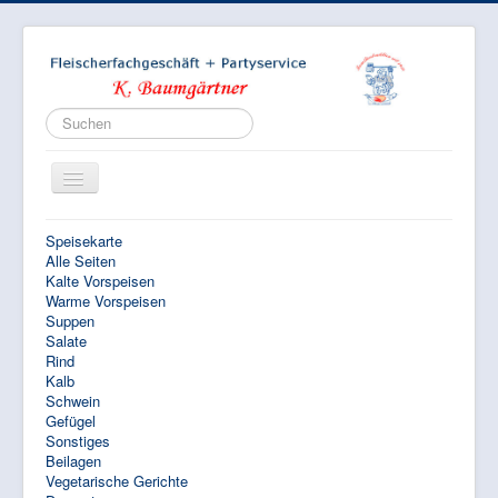
Suchen...
Toggle
Navigation
Speisekarte
Alle Seiten
Kalte Vorspeisen
Warme Vorspeisen
Startseite
Suppen
Salate
Produktion
Rind
Kalb
Verkauf
Schwein
Gefügel
Partyservice
Sonstiges
Bildergalerie
Beilagen
Vegetarische Gerichte
Stellenanzeige