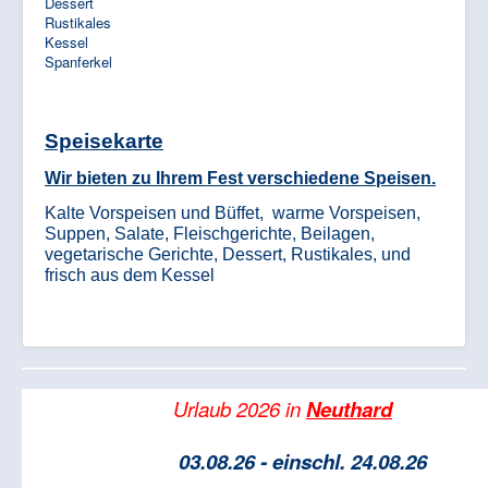
Dessert
Rustikales
Kessel
Unserer Metzgerei braucht
Spanferkel
Verstärkung:
Metzgereiverkäufer/in
Metzgerges
elle
Speisekarte
Siehe Stellenanzeige
Wir bieten zu Ihrem Fest verschiedene Speisen.
Kalte Vorspeisen und Büffet,
warme Vorspeisen,
Suppen, Salate, Fleischgerichte, Beilagen,
vegetarische Gerichte, Dessert, Rustikales, und
frisch aus dem Kessel
Urlaub 2026 in
Neuthard
03
.08.26 - einschl. 24.08.26